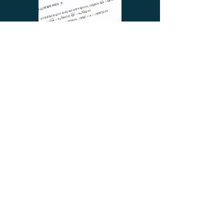
6. 수능 직전 반드시 나오는 FINAL 모의고사
2026 수능을 예측하다
AI가 수능 출제 문제를 맞출 수 있을까?
수능 직전 10월 말,
모든 수험생에게 FINAL 모의고사가 제공됩니다.
역대 수능을 학습하고 성취 의도별 복합 유형까지 분석한
하와이클래쓰 AI가 완성한 마지막 모의고사.
스스로 풀어보고, 자신 있게 시험장으로 나아가세요.